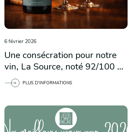
6 février 2026
Une consécration pour notre
vin, La Source, noté 92/100 et
élu « pépite de Vintaste
PLUS D'INFORMATIONS
2026 »