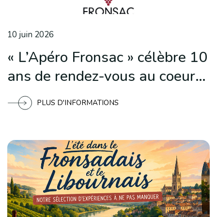
10 juin 2026
« L’Apéro Fronsac » célèbre 10
ans de rendez-vous au coeur
du vignoble fronsadais
PLUS D'INFORMATIONS