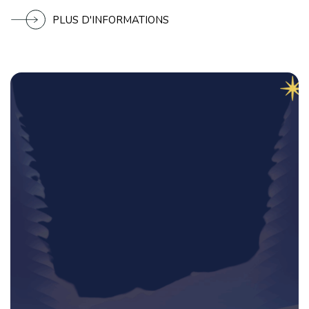
artistique de l’été en Gironde
PLUS D'INFORMATIONS