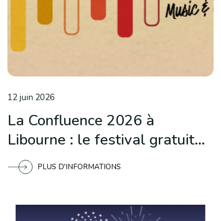
12 juin 2026
La Confluence 2026 à
Libourne : le festival gratuit
qui transforme les quais en
PLUS D'INFORMATIONS
scène à ciel ouvert