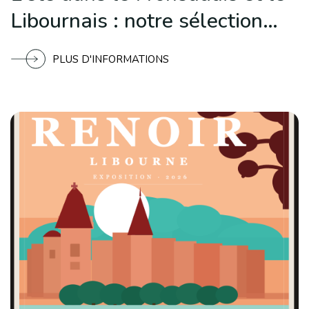
Libournais : notre sélection
d’expériences à ne pas
PLUS D'INFORMATIONS
manquer