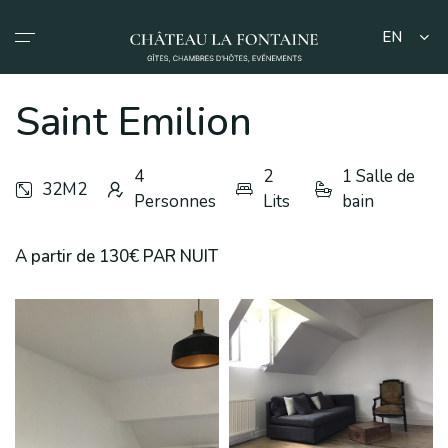
Skip
to
EN
content
Saint Emilion
Accueil
Nos espaces de vie
4
2
1 Salle de
32M2
Événements
Personnes
Lits
bain
Explorez
Gîte Rive Gauche
A propos
A partir de 130€ PAR NUIT
Gîte Rive Droite
Notre vin
Les Gîtes du Château La Fontaine
Les Chambres d'Hôtes
La piscine
Privatisation du domaine
Saint Emilion
Saint Julien
Saint Estephe
Saint Nicolas